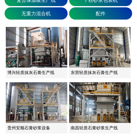
无重力混合机
配件
博兴轻质抹灰石膏生产线
东营轻质抹灰石膏生产线
贵州安顺石膏砂浆设备
南昌轻质石膏砂浆生产线