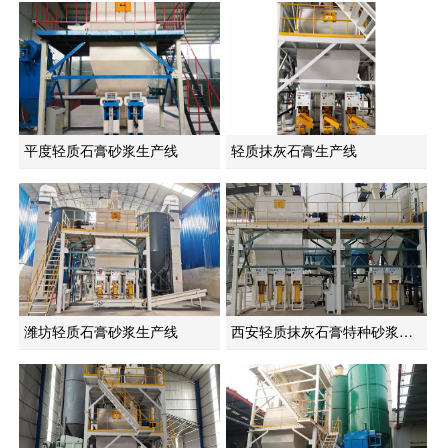
平度轻质石膏砂浆生产线
轻质抹灰石膏生产线
潍坊轻质石膏砂浆生产线
西安轻质抹灰石膏特种砂浆生产线