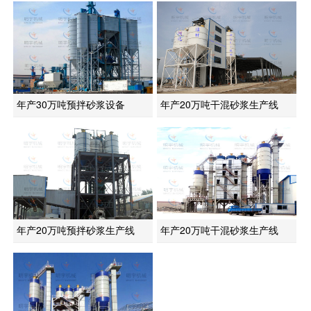
年产30万吨预拌砂浆设备
年产20万吨干混砂浆生产线
年产20万吨预拌砂浆生产线
年产20万吨干混砂浆生产线