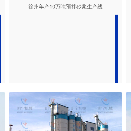
徐州年产10万吨预拌砂浆生产线