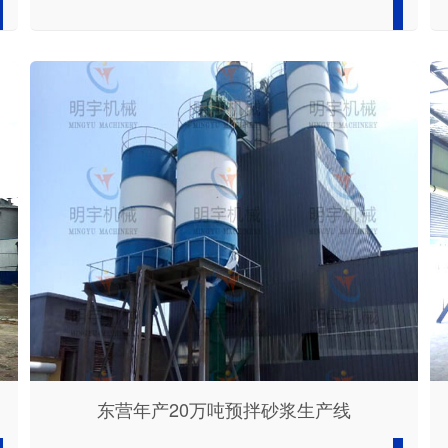
东营年产20万吨预拌砂浆生产线