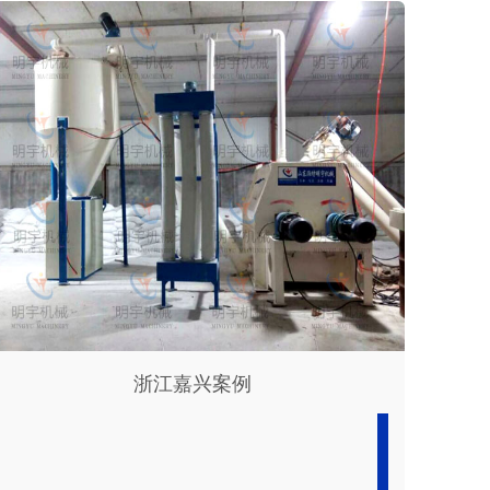
浙江嘉兴案例