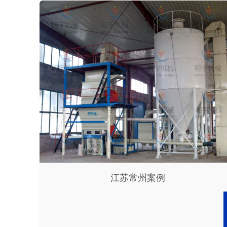
江苏常州案例