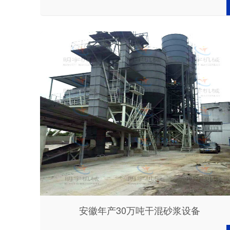
安徽年产30万吨干混砂浆设备