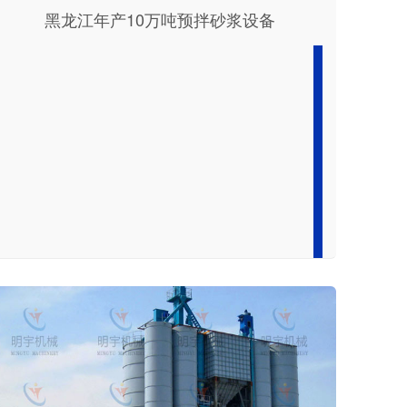
黑龙江年产10万吨预拌砂浆设备