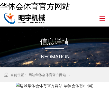
华体会体育官方网站
信
息
详
情
INFOMATION
当前位置：
网站华体会体育官方网站
-
运城华体会体育官方网站