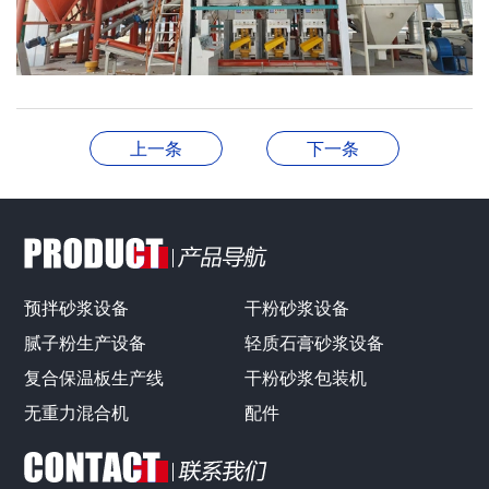
上一条
下一条
预拌砂浆设备
干粉砂浆设备
腻子粉生产设备
轻质石膏砂浆设备
复合保温板生产线
干粉砂浆包装机
无重力混合机
配件