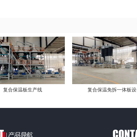
复合保温板生产线
复合保温免拆一体板设