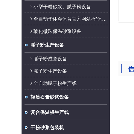
小型干粉砂浆、腻子粉设备
全自动华体会体育官方网站-华体会体育(中国)
玻化微珠保温砂浆设备
腻子粉生产设备
腻子粉成套设备
信
腻子粉生产设备
全自动腻子粉生产线
轻质石膏砂浆设备
复合保温板生产线
干粉砂浆包装机