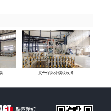
备
复合保温外模板设备