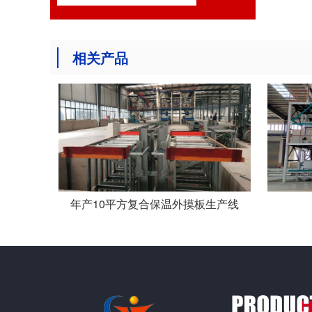
相关产品
年产10平方复合保温外摸板生产线