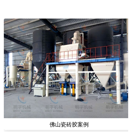
佛山瓷砖胶案例