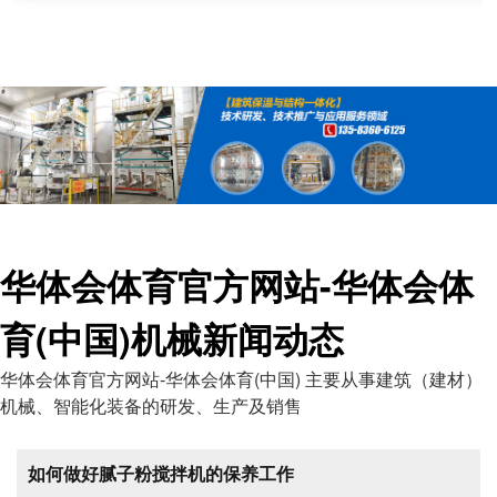
华体会体育官方网站-华体会体
育(中国)机械新闻动态
华体会体育官方网站-华体会体育(中国) 主要从事建筑（建材）
机械、智能化装备的研发、生产及销售
如何做好腻子粉搅拌机的保养工作