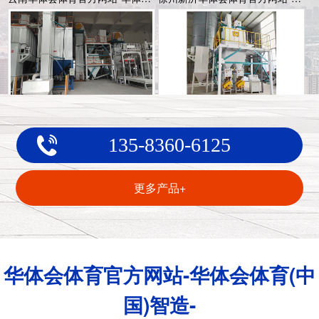
新温州华体会体育官方网站-华体会体育(中国)
潍城华体会体育官方网站-华体会体育(中国)
135-8360-6125
更多产品+
腻子粉生产设备
腻子粉生产设备
华体会体育官方网站-华体会体育(中
国)智造-