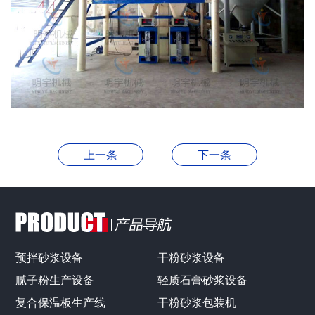
上一条
下一条
预拌砂浆设备
干粉砂浆设备
腻子粉生产设备
轻质石膏砂浆设备
复合保温板生产线
干粉砂浆包装机