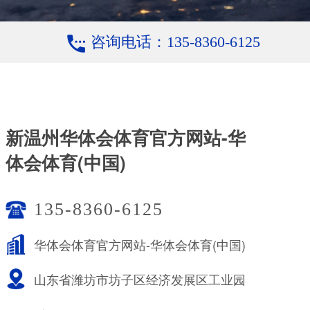
咨询电话：135-8360-6125
新温州华体会体育官方网站-华
体会体育(中国)
135-8360-6125
华体会体育官方网站-华体会体育(中国)
山东省潍坊市坊子区经济发展区工业园