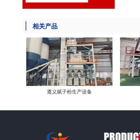
相关产品
遵义腻子粉生产设备