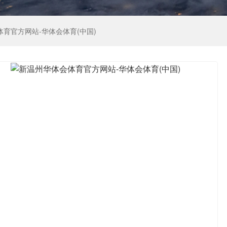
育官方网站-华体会体育(中国)