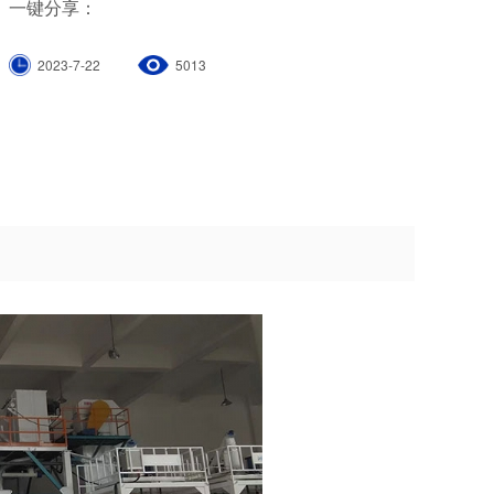
一键分享：
2023-7-22
5013