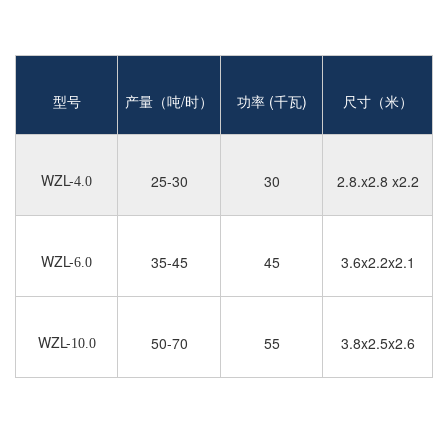
型号
产量（吨/时）
功率 (千瓦)
尺寸（米）
WZL-
25-30
30
2.8.x2.8 x2.2
4.0
WZL-
35-45
45
3.6x2.2x2.1
6.0
WZL-
50-70
55
3.8x2.5x2.6
10.0