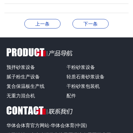
上一条
下一条
预拌砂浆设备
干粉砂浆设备
腻子粉生产设备
轻质石膏砂浆设备
复合保温板生产线
干粉砂浆包装机
无重力混合机
配件
华体会体育官方网站-华体会体育(中国)