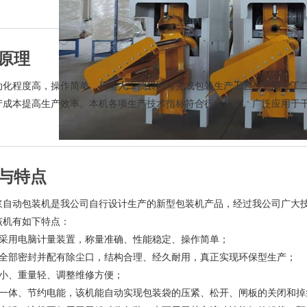
原理
动化程度高，操作简单，只需人工插袋即可完成包装生产工艺（无需人工二
产成本提高生产效率。本机各项生产技术指标符合行业标准。广泛应用于
与特点
浆自动包装机是我公司自行设计生产的新型包装机产品，经过我公司广大
该机有如下特点：
机采用电脑计量装置，称量准确、性能稳定、操作简单；
身全部密封并配有除尘口，结构合理、经久耐用，真正实现环保型生产；
积小、重量轻、调整维修方便；
电一体、节约电能，该机能自动实现包装袋的压紧、松开、闸板的关闭和掉