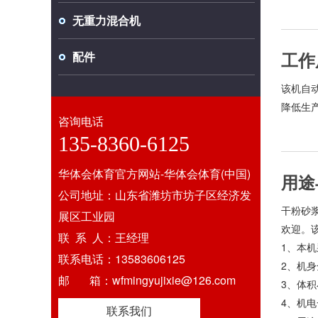
无重力混合机
工作
配件
该机自
降低生
咨询电话
135-8360-6125
华体会体育官方网站-华体会体育(中国)
用途
公司地址：山东省潍坊市坊子区经济发
干粉砂
展区工业园
欢迎。
联 系 人：王经理
1、本
联系电话：13583606125
2、机
邮 箱：wfmingyujixie@126.com
3、体
4、机
联系我们