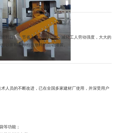
次封口），节省人力（2-3）人，减轻工人劳动强度，大大的
干粉砂浆和各种粉状物料的自动灌装。
技术人员的不断改进，已在全国多家建材厂使用，并深受用户
袋等功能；