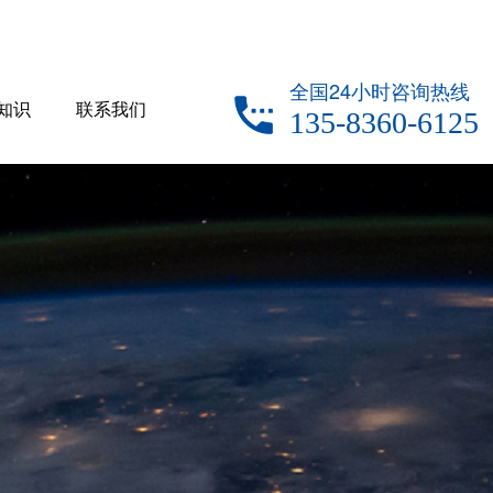
全国24小时咨询热线
知识
联系我们
135-8360-6125