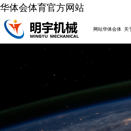
华体会体育官方网站
网站华体会体
关
育官方网站
育
体