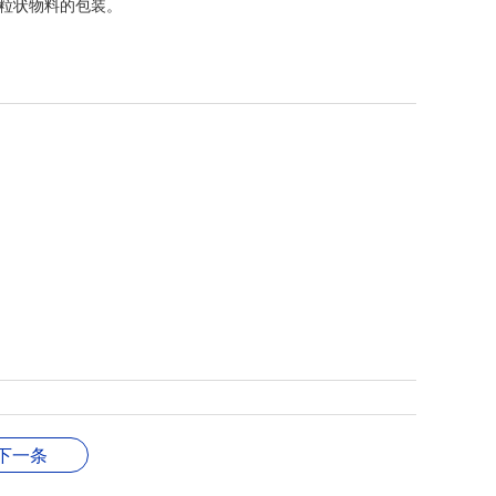
粒状物料的包装。
下一条