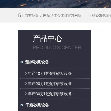
当前位置：
网站华体会体育官方网站
-
干粉砂浆包装
产品中心
PRODUCTS CENTER
预拌砂浆设备
年产10万吨预拌砂浆设备
年产20万吨预拌砂浆设备
年产30万吨预拌砂浆设备
干粉砂浆设备