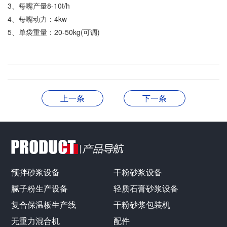
3、每嘴产量8-10t/h
4、每嘴动力：4kw
5、单袋重量：20-50kg(可调)
上一条
下一条
预拌砂浆设备
干粉砂浆设备
腻子粉生产设备
轻质石膏砂浆设备
复合保温板生产线
干粉砂浆包装机
无重力混合机
配件