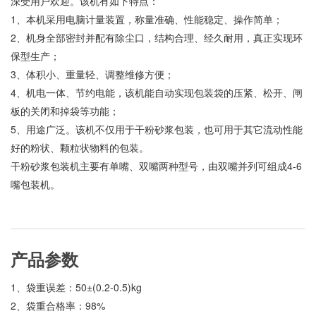
深受用户欢迎。该机有如下特点：
1、本机采用电脑计量装置，称量准确、性能稳定、操作简单；
2、机身全部密封并配有除尘口，结构合理、经久耐用，真正实现环
保型生产；
3、体积小、重量轻、调整维修方便；
4、机电一体、节约电能，该机能自动实现包装袋的压紧、松开、闸
板的关闭和掉袋等功能；
5、用途广泛。该机不仅用于干粉砂浆包装，也可用于其它流动性能
好的粉状、颗粒状物料的包装。
干粉砂浆包装机主要有单嘴、双嘴两种型号，由双嘴并列可组成4-6
嘴包装机。
产品参数
1、袋重误差：50±(0.2-0.5)kg
2、袋重合格率：98%