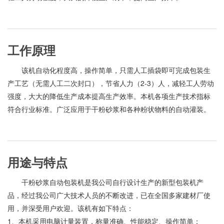
工作原理
该机自动化程度高，操作简单，只需人工插袋即可完成包装生
产工艺（无需人工二次封口），节省人力（2-3）人，减轻工人劳动
强度，大大的降低生产成本提高生产效率。本机各项生产技术指标
符合行业标准。广泛应用于干粉砂浆和各种粉状物料的自动灌装。
用途与特点
干粉砂浆自动包装机是我公司自行设计生产的新型包装机产
品，经过我公司广大技术人员的不断改进，已在全国多家建材厂使
用，并深受用户欢迎。该机有如下特点：
1、本机采用电脑计量装置，称量准确、性能稳定、操作简单；