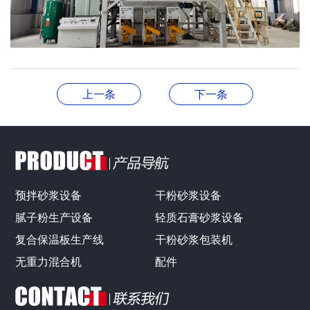
上一条
下一条
预拌砂浆设备
干粉砂浆设备
腻子粉生产设备
轻质石膏砂浆设备
复合保温板生产线
干粉砂浆包装机
无重力混合机
配件