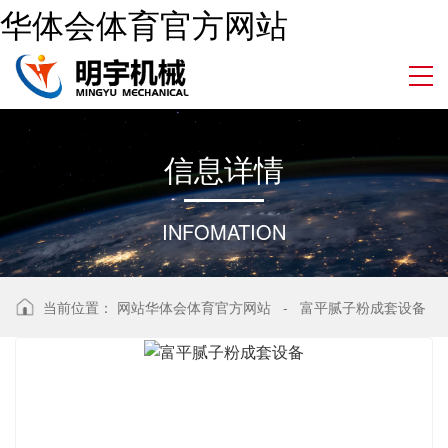
华体会体育官方网站
信
息
详
情
INFOMATION
当前位置：
网站华体会体育官方网站
-
富平腻子粉成套设备