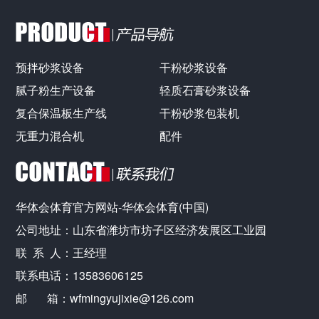
预拌砂浆设备
干粉砂浆设备
腻子粉生产设备
轻质石膏砂浆设备
复合保温板生产线
干粉砂浆包装机
无重力混合机
配件
华体会体育官方网站-华体会体育(中国)
公司地址：山东省潍坊市坊子区经济发展区工业园
联 系 人：王经理
联系电话：13583606125
邮 箱：wfmingyujixie@126.com