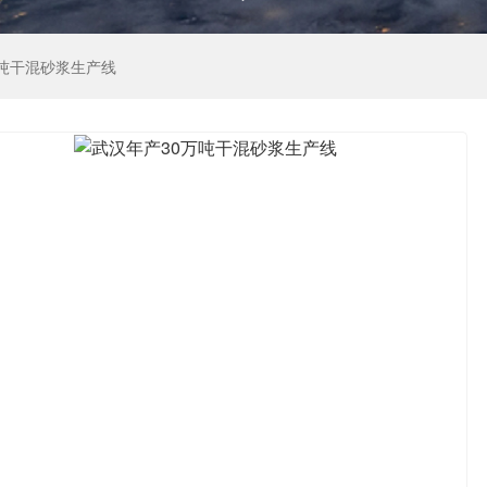
万吨干混砂浆生产线