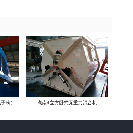
腻子粉）
湖南4立方卧式无重力混合机