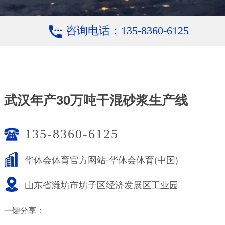
咨询电话：135-8360-6125
武汉年产30万吨干混砂浆生产线
135-8360-6125
华体会体育官方网站-华体会体育(中国)
山东省潍坊市坊子区经济发展区工业园
一键分享：