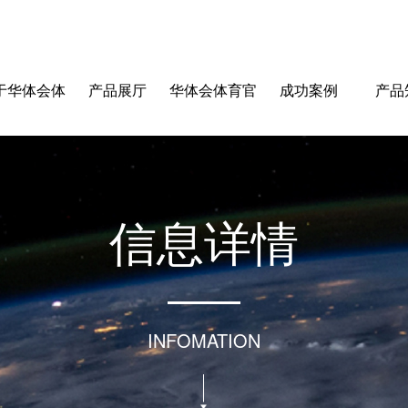
于华体会体
产品展厅
华体会体育官
成功案例
产品
官方网站-华
方网站
信
息
详
情
会体育(中
INFOMATION
国)