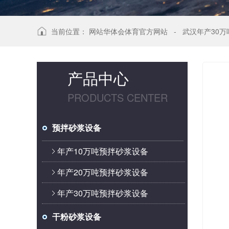
当前位置：
网站华体会体育官方网站
-
武汉年产30
产品中心
PRODUCTS CENTER
预拌砂浆设备
年产10万吨预拌砂浆设备
年产20万吨预拌砂浆设备
年产30万吨预拌砂浆设备
干粉砂浆设备