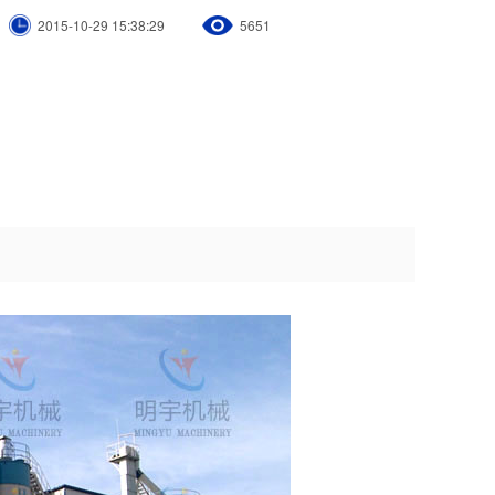
2015-10-29 15:38:29
5651